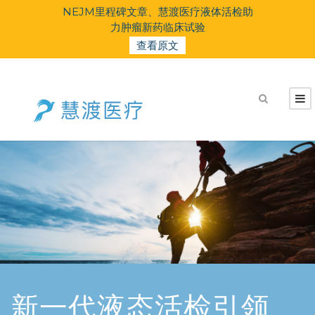
检助
NEJM里程碑文章、慧渡医疗液体活检助
N
力肿瘤新药临床试验
查看原文
新一代液态活检引领