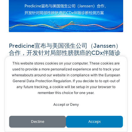
Predicine宣布与美国强生公司（Janssen）
合作，开发针对局部性膀胱癌的CDx伴随诊
断检测方案
This website stores cookies on your computer. These cookies are
used to provide a more personalized experience and to track your
whereabouts around our website in compliance with the European
General Data Protection Regulation. If you decide to to opt-out of
any future tracking, a cookie will be setup in your browser to
remember this choice for one year.
Accept or Deny
Decline
Accept