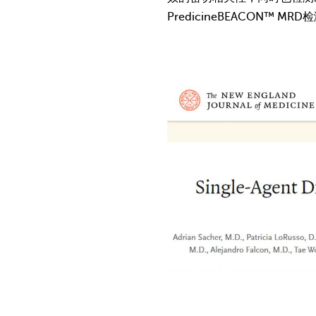
PredicineBEACON