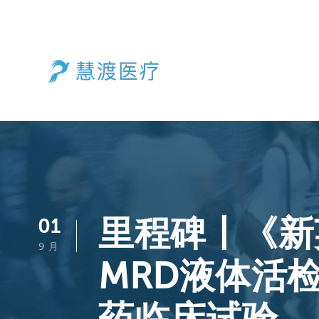
里程碑丨《新
01
9 月
MRD液体活检