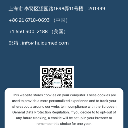
上海市 奉贤区望园路1698弄11号楼，201499
+86 21 6718-0693
（中国）
+1 650 300-2188
（美国）
邮箱 : info@huidumed.com
This website stores cookies on your computer. These cookies are
used to provide a more personalized experience and to track your
whereabouts around our website in compliance with the European
慧渡医学公众号
General Data Protection Regulation. If you decide to to opt-out of
any future tracking, a cookie will be setup in your browser to
remember this choice for one year.