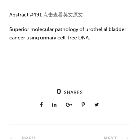
Abstract #491
点击查看英文原文
Superior molecular pathology of urothelial bladder
cancer using urinary cell-free DNA.
0
SHARES
PREV
NEXT