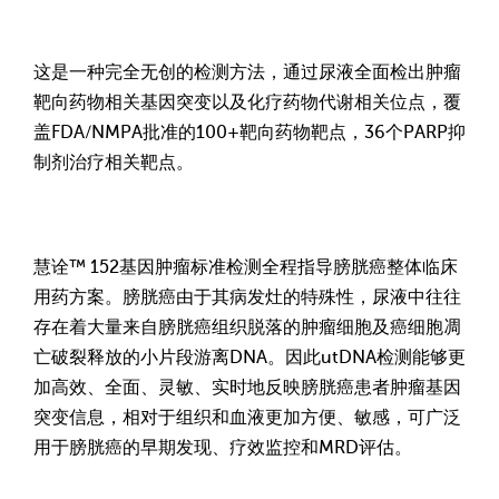
这是一种完全无创的检测方法，通过尿液全面检出肿瘤
靶向药物相关基因突变以及化疗药物代谢相关位点，覆
盖FDA/NMPA批准的100+靶向药物靶点，36个PARP抑
制剂治疗相关靶点。
慧诠™ 152基因肿瘤标准检测全程指导膀胱癌整体临床
用药方案。膀胱癌由于其病发灶的特殊性，尿液中往往
存在着大量来自膀胱癌组织脱落的肿瘤细胞及癌细胞凋
亡破裂释放的小片段游离DNA。因此utDNA检测能够更
加高效、全面、灵敏、实时地反映膀胱癌患者肿瘤基因
突变信息，相对于组织和血液更加方便、敏感，可广泛
用于膀胱癌的早期发现、疗效监控和MRD评估。