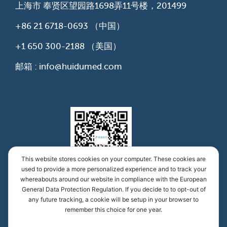
上海市 奉贤区望园路1698弄11号楼，201499
+86 21 6718-0693
（中国）
+1 650 300-2188
（美国）
邮箱 : info@huidumed.com
This website stores cookies on your computer. These cookies are
used to provide a more personalized experience and to track your
whereabouts around our website in compliance with the European
慧渡医学公众号
General Data Protection Regulation. If you decide to to opt-out of
any future tracking, a cookie will be setup in your browser to
remember this choice for one year.
慧渡（上海）医疗科技有限公司，沪ICP备16036354